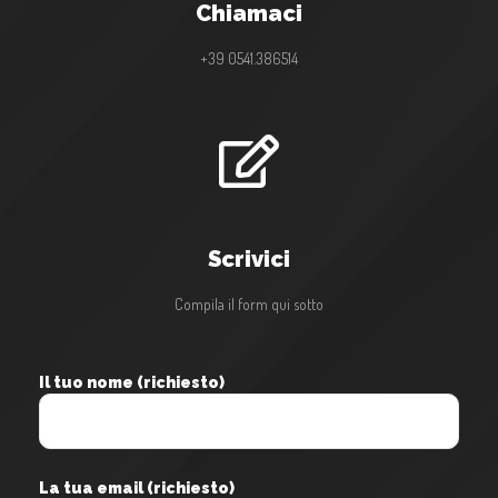
Chiamaci
+39 0541.386514
Scrivici
Compila il form qui sotto
Il tuo nome (richiesto)
La tua email (richiesto)