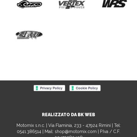
REALIZZATO DA BK WEB
Motomix s.n.c. | Via Flaminia, 233 - 47924 Rimini | Tel:
0541.386514
| Mail:
shop@motomix.com
| P.Iva / C.F.