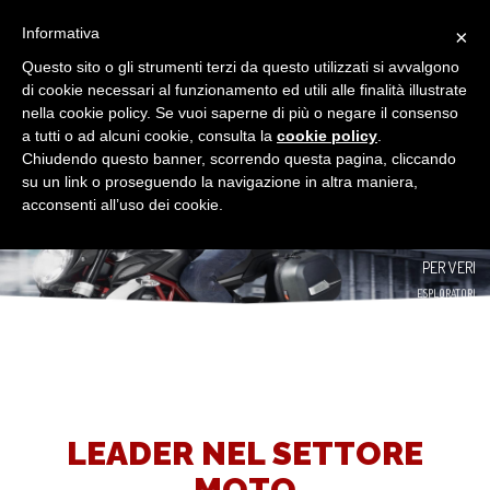
RICAMBI ACCESSORI ED ABBIGLIAMENTO PER MOTO SCOOTER E APE A
Informativa
×
RIMINI
Questo sito o gli strumenti terzi da questo utilizzati si avvalgono
Togg
di cookie necessari al funzionamento ed utili alle finalità illustrate
navig
nella cookie policy. Se vuoi saperne di più o negare il consenso
a tutti o ad alcuni cookie, consulta la
cookie policy
.
ACCESSORI
Chiudendo questo banner, scorrendo questa pagina, cliccando
GIVI
su un link o proseguendo la navigazione in altra maniera,
PER VERI
acconsenti all’uso dei cookie.
ESPLORATORI
LEADER NEL SETTORE
MOTO